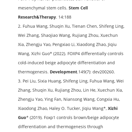
mesenchymal stem cells.
Stem Cell
Research&Therapy
. 14:188
2. Fuhua Wang, Shuqin Xu, Tienan Chen, Shifeng Ling,
Wei Zhang, Shaojiao Wang, Rujiang Zhou, Xuechun
Xia, Zhengju Yao, Pengxiao Li, Xiaodong Zhao, Jiqiu
Wang, Xizhi Guo* (2022). FOXP4 differentially controls
cold-induced beige adipocyte differentiation and
thermogenesis.
Development
.149(7): dev200260.
3. Pei Liu, Sixia Huang, Shifeng Ling, Fuhua Wang, Wei
Zhang, Shuqin Xu, Rujiang Zhou, Lin He, Xuechun Xia,
Zhengju Yao, Ying Fan, Niansong Wang, Congxia Hu,
Xiaodong Zhao, Haley O. Tucker, Jiqiu Wang*,
Xizhi
Guo
* (2019). Foxp1 controls brown/beige adipocyte
differentiation and thermogenesis through