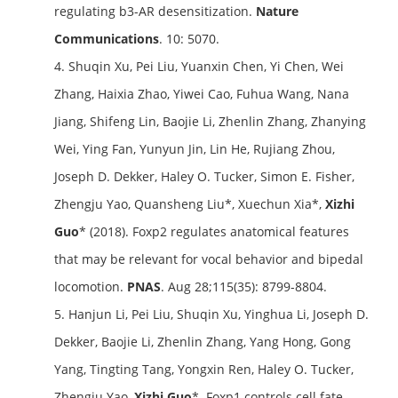
regulating
b
3-AR desensitization.
Nature
Communications
. 10: 5070.
4. Shuqin Xu, Pei Liu, Yuanxin Chen, Yi Chen, Wei
Zhang, Haixia Zhao, Yiwei Cao, Fuhua Wang, Nana
Jiang, Shifeng Lin, Baojie Li, Zhenlin Zhang, Zhanying
Wei, Ying Fan, Yunyun Jin, Lin He, Rujiang Zhou,
Joseph D. Dekker, Haley O. Tucker, Simon E. Fisher,
Zhengju Yao, Quansheng Liu*, Xuechun Xia*,
Xizhi
Guo
* (2018). Foxp2 regulates anatomical features
that may be relevant for vocal behavior and bipedal
locomotion.
PNAS
. Aug 28;115(35): 8799-8804.
5. Hanjun Li, Pei Liu, Shuqin Xu, Yinghua Li, Joseph D.
Dekker, Baojie Li, Zhenlin Zhang, Yang Hong, Gong
Yang, Tingting Tang, Yongxin Ren, Haley O. Tucker,
Zhengju Yao,
Xizhi Guo
*. Foxp1 controls cell fate